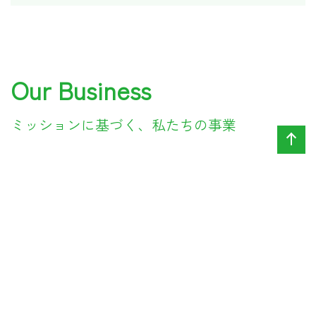
Our Business
ミッションに基づく、私たちの事業
ペー
水素・水酸化アルミ製造装置の販売や、各装置から生み出
される副産物に関する事業を行っています。
また、水素に精通した弊社だからこそできる技術力を活用
ジの
して受託試験も行っております。
先頭
装置製造販売事業
保守・サービス事業