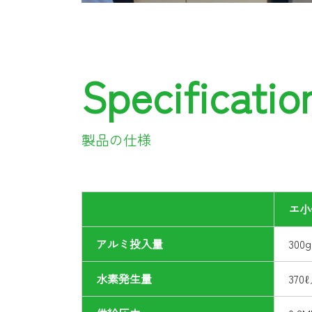
Specificatio
製品の仕様
エ小
アルミ投入量
30
水素発生量
37