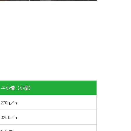
エ小僧（小型）
270g／h
320ℓ／h