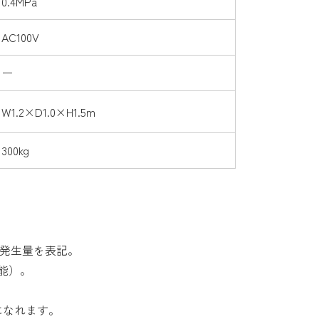
0.4MPa
AC100V
ー
W1.2×D1.0×H1.5m
300kg
発生量を表記。
）。
になれます。