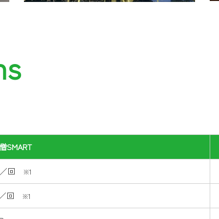
ns
僧SMART
0g／回
※1
0ℓ／回
※1