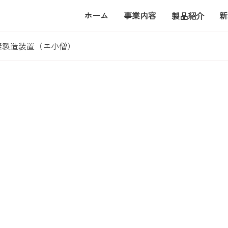
ホーム
事業内容
新
製品紹介
素製造装置（エ小僧）
造装置「エ小僧」