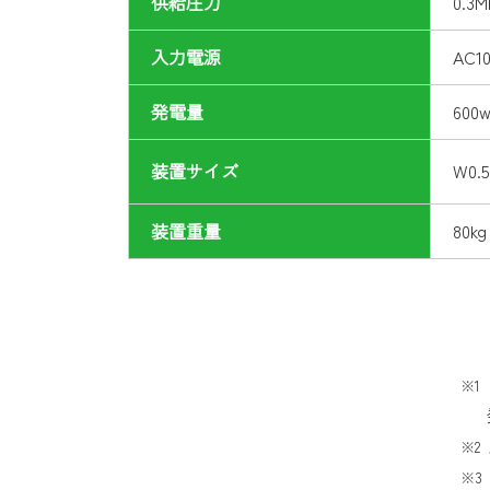
供給圧力
0.3M
入力電源
AC
発電量
60
装置サイズ
W0.
装置重量
80kg
※1
発電量及び消費量に応じて
※2
※3