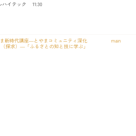
ルハイテック
11:30
ま新時代講座―とやまコミュニティ深化
main
ス（探求）―「ふるさとの知と技に学ぶ」