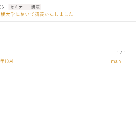
.08
セミナー・講演
星稜大学において講義いたしました
1 / 1
2年10月
main