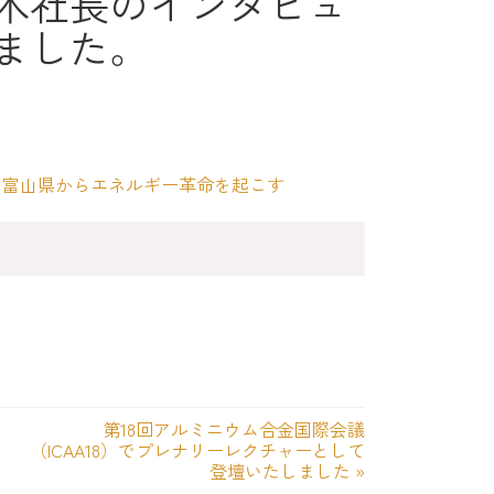
木社長のインタビュ
ました。
で富山県からエネルギー革命を起こす
第18回アルミニウム合金国際会議
（ICAA18）でプレナリーレクチャーとして
登壇いたしました
»