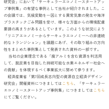
研究会」において「サーキュラーエコノミースタートアッ
プ事例集」の有望な事例として当社が紹介されました。こ
の会議では、気候変動を一因とする異常気象の発生や海洋
プラスチックごみ問題を受け、様々な方面からの環境配慮
要請の高まりがあるとしています。このような状況により
「リニアエコノミーからサーキュラエコノミーへの非連続
的なトランジション」を議題にあげ、その取り組みの方向
性をまとめた事例集として発表された資料の一部です。
当社の企業理念である「廃アルミを含む資源を利活用
して、脱炭素を目指した持続可能な水素エネルギー社会へ
の貢献」を体現するべく事業拡大に努めて参ります。
経済産業省「第7回成長志向型の資源自立経済デザイン
研究会」開催資料につきましては
こちら
、「サーキュラー
エコノミースタートアップ事例集」につきましては
こちら
にてご覧ください。