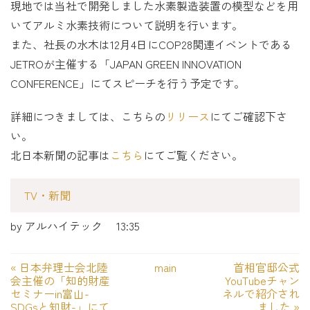
現地では当社で開発しました水素製造装置の模型などを用
いてアルミ水素技術について説明を行います。
また、社長の水木は12月4日にCOP28関連イベントである
JETROが主催する「JAPAN GREEN INNOVATION
CONFERENCE」にてスピーチを行う予定です。
詳細につきましては、こちらの
リリース
にてご確認下さ
い。
北日本新聞の記事は
こちら
にてご覧ください。
TV・新聞
by
アルハイテック
13:35
«
日本弁理士会北陸
main
首相官邸公式
会主催の「知的財産
YouTubeチャン
セミナーin富山-
ネルで紹介され
SDGsと知財-」にて
ました
»