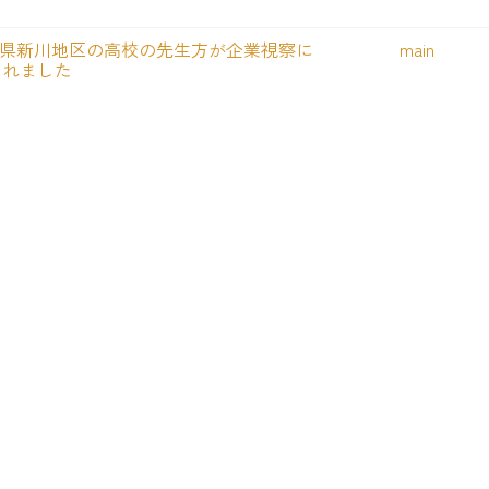
県新川地区の高校の先生方が企業視察に
main
されました