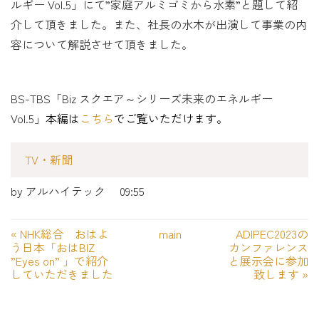
ルギー Vol.5」にて”
家
庭アルミゴミから水素”と題して
紹
介して頂きました。また、社長の水木が出演して事業の内
容について解説させて頂きました。
BS-TBS「Biz スクエア～シリーズ未来のエネルギー
Vol.5」
本編は
こちら
でご覧いただけます。
TV・新聞
by
アルハイテック
09:55
«
NHK総合 おはよ
main
ADIPEC2023の
う日本「おはBIZ
カンファレンス
”Eyes on” 」で紹介
と展示会に参加
していただきました
致します
»