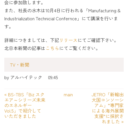
会に参加致します。
また、社長の水木は10月4日に行われる「Manufacturing &
Industrialization Technicial Confernce」にて講演を行いま
す。
詳細につきましては、下記
リリース
にてご確認下さい。
北日本新聞の記事は
こちら
にてご覧ください。
TV・新聞
by
アルハイテック
09:45
«
BS-TBS「Biz スク
main
JETRO「新輸出
エア～シリーズ未来
大国コンソーシ
のエネルギー
アム」”専門家
Vol.5」で紹介して
による海外展開
いただきました
支援”に採択さ
れました
»