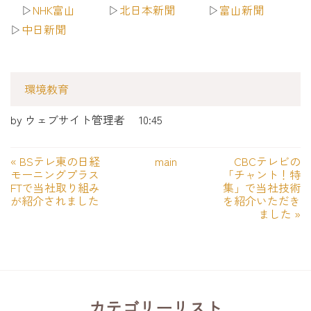
▷
NHK富山
▷
北日本新聞
▷
富山新聞
▷
中日新聞
環境教育
by
ウェブサイト管理者
10:45
«
BSテレ東の日経
main
CBCテレビの
モーニングプラス
「チャント！特
FTで当社取り組み
集」で当社技術
が紹介されました
を紹介いただき
ました
»
カテゴリーリスト