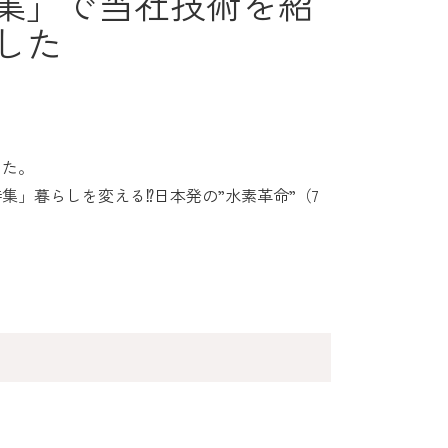
特集」で当社技術を紹
した
した。
」暮らしを変える⁉日本発の”水素革命”（7